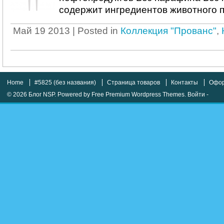
содержит ингредиентов животного 
Май 19 2013 | Posted in
Коллекция "Прованс"
,
Home
#5825 (без названия)
Страница товаров
Контакты
Офор
© 2026
Блог NSP
. Powered by
Free Premium Wordpress Themes
.
Войти
-