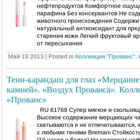
нефтепродуктов Комфортное ощуще
парафина Без консервантов Не сод
животного происхождения Содержит
натуральный антиоксидант для пр
старения кожи Легкий фруктовый а
от пересыхания
Май 19 2013 | Posted in
Коллекция "Прованс"
,
Тени-карандаш для глаз «Мерцание
камней». «Воздух Прованса». Колл
«Прованс»
RU 61768 Супер мягкое и скользя
Высокое содержание мерцающих ча
скатываются и не отпечатываются,
с любыми тенями Bremani Стойкость
(10 часов и более) Не содержит не