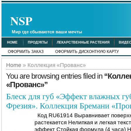
NSP
Мир где сбываются ваши мечты
HOME
ПРОДУКТЫ
ЛЕКАРСТВЕННЫЕ РАСТЕНИЯ
ВИДЕ
ОФОРМИТЬ ЗАКАЗ
ОФОРМИТЬ ДИСКОНТНУЮ КАРТУ
Home
» Коллекция «Прованс»
You are browsing entries filed in
“Колле
«Прованс»”
Блеск для губ «Эффект влажных губ
Фрезия». Коллекция Бремани «Про
Код RU61914 Выравнивает поверхн
растекается Нелипкая и легкая тек
эффект Стойкая формула (4 часа) 