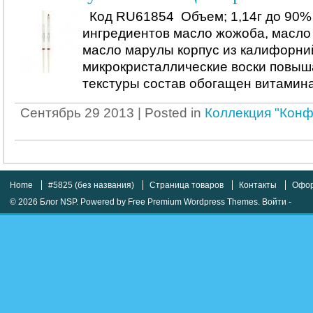
Код RU61854 Объем; 1,14г до 90%
ингредиентов масло жожоба, масло 
масло марулы корпус из калифорни
микрокристаллические воски повыш
текстуры состав обогащен витамин
Сентябрь 29 2013 | Posted in
Коллекция "Конф
Home
#5825 (без названия)
Страница товаров
Контакты
Офор
© 2026
Блог NSP
. Powered by
Free Premium Wordpress Themes
.
Войти
-