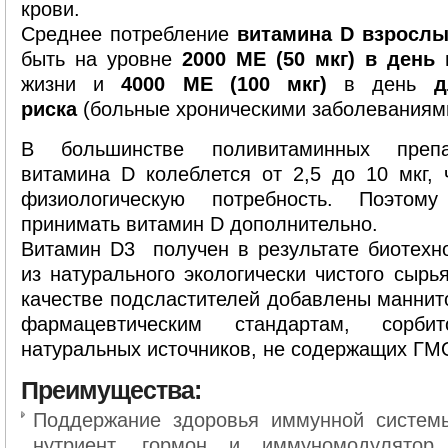
крови.
Среднее потребление
витамина D взросл
быть на уровне
2000 МЕ (50 мкг) в день
п
жизни и
4000 МЕ (100 мкг)
в день
д
риска
(больные хроническими заболеваниям
В большинстве поливитаминных препа
витамина D колеблется от 2,5 до 10 мкг, 
физиологическую потребность. Поэто
принимать витамин D дополнительно.
Витамин D3 получен в результате биотехно
из натурального экологически чистого сырь
качестве подсластителей добавлены маннит
фармацевтическим стандартам, сорби
натуральных источников, не содержащих ГМ
Преимущества:
Поддержание здоровья иммунной систем
нутриент, гормон и иммуномодулятор