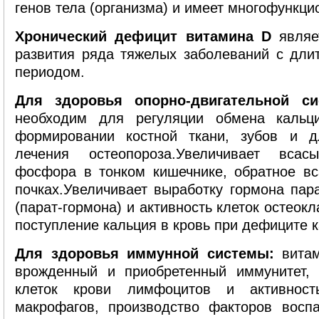
генов тела (организма) и имеет многофункци
Хронический дефицит витамина D
являе
развития ряда тяжелых заболеваний с дли
периодом.
Для здоровья опорно-двигательной си
необходим для регуляции обмена каль
формировании костной ткани, зубов и д
лечения остеопороза.Увеличивает вса
фосфора в тонком кишечнике, обратное вс
почках.Увеличивает выработку гормона па
(парат-гормона) и активность клеток остеок
поступление кальция в кровь при дефиците к
Для здоровья иммунной системы:
витам
врожденный и приобретенный иммунитет,
клеток крови лимфоцитов и активнос
макрофагов, производство факторов воспа