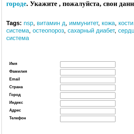
городе
. Укажите , пожалуйста, свои дан
Tags:
nsp
,
витамин д
,
иммунитет
,
кожа
,
кости
система
,
остеопороз
,
сахарный диабет
,
серд
система
Имя
Фамилия
Email
Страна
Город
Индекс
Адрес
Телефон