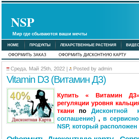
NSP
Мир где сбываются ваши мечты
HOME
ПРОДУКТЫ
ЛЕКАРСТВЕННЫЕ РАСТЕНИЯ
ВИДЕ
ОФОРМИТЬ ЗАКАЗ
ОФОРМИТЬ ДИСКОНТНУЮ КАРТУ
Среда, Май 25th, 2022
|
Posted by
admin
Vitamin D3 (Витамин Д3)
Купить « Витамин Д3
регуляции уровня кальция
ткани
по
Дисконтной к
соглашение)
,
в сервисно
NSP, который расположен